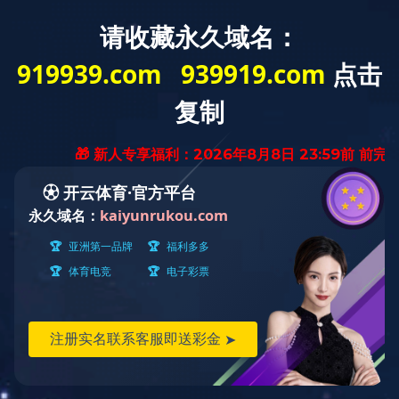
150 8598 8761
首页
关于我们
公司简介
企业文化
荣誉资质
产品中心
leyu乐鱼(中国)官方网站
登录入口
远程会议系统
LED显
示屏
案例展示
新闻资讯
公司新闻
行业新闻
通知公告
服务中心
服务理念
售后服务
解决方案
人才招聘
人才理念
招聘信息
登录入口