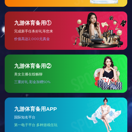
消费系统
巡更系统
智能充电桩
智能门锁
酒店锁
登录入口
远程会议系统
LED显示器
双门转闸系列
零售价
0.0