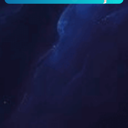
元
市场价
0.0
元
浏览量:
1000
产品编号
所属分类
通道
数量
-
+
库存:
0
立即购买
加入购物车
暂时无货

1
产品描述
参数