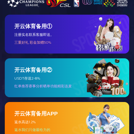
您现在的位置：
首页
/
产品中心
/
leyu乐鱼(中国)官方网站
/
通道
/
双门转闸系列
分类出来


leyu乐鱼(中国)官方网站

智能停车系统
通道
门禁系统