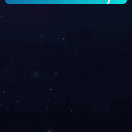
15085988761
18984065526
643339550@qq.com
OFFICIAL ACCOUNTS
公众号
欢迎关注公众号
欢迎关注小程序
WEB SHARE
分享
Copyright©2020leyu乐鱼(中国)官方网站 版权所有
贵公网
安备52011502002456号
黔ICP备20001955号-1