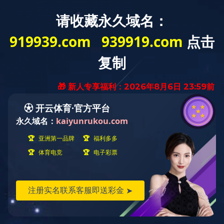
150 8598 8761
首页
关于我们
公司简介
企业文化
荣誉资质
产品中心
leyu乐鱼(中国)官方网站
登录入口
远程会议系统
LED显
示屏
案例展示
新闻资讯
公司新闻
行业新闻
通知公告
服务中心
服务理念
售后服务
解决方案
人才招聘
人才理念
招聘信息
登录入口