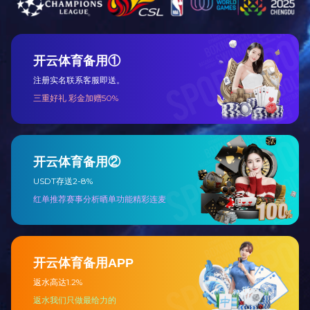
您现在的位置：
首页
/
售后服务
全部分类


售后服务
分类：
服务中心
发布时间：
2020-04-07 00:00:00
访问量：
0
概要:
概要:
详情