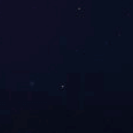
扫二维码用手机看
未找到相应参数组，请于后台属性模板中添加
上一个
披克读卡器
下一个
门禁考勤一体机
CONTACT INFORMATION
联系方式
贵州省贵阳市观山湖区观山西路乾图中心广场A栋一单元17—4
15085988761
18984065526
643339550@qq.com
OFFICIAL ACCOUNTS