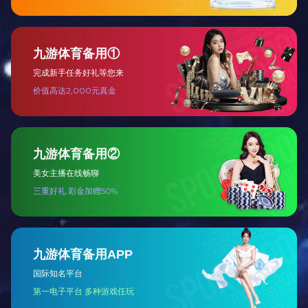
消费系统
巡更系统
智能充电桩
智能门锁
酒店锁
登录入口
远程会议系统
LED显示器
门禁考勤一体机
零售价
0.0