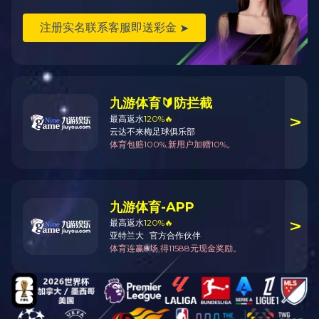
联系方式
在线留言
PREV

NEXT
